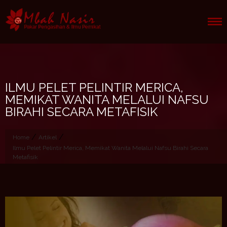
Skip
to
content
ILMU PELET PELINTIR MERICA,
MEMIKAT WANITA MELALUI NAFSU
BIRAHI SECARA METAFISIK
/
/
Home
Artikel
Ilmu Pelet Pelintir Merica, Memikat Wanita Melalui Nafsu Birahi Secara
Metafisik