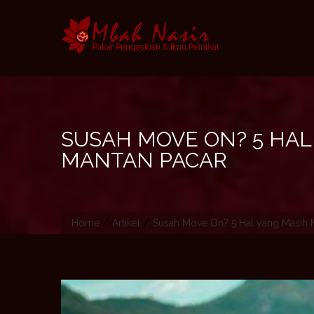
Skip
to
content
SUSAH MOVE ON? 5 HA
MANTAN PACAR
/
/
Home
Artikel
Susah Move On? 5 Hal yang Masih 