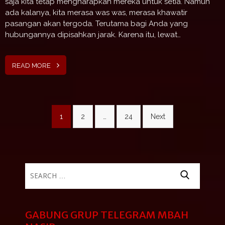
saja kita tetap mengharapkan mereka untuk setia. Namun
ada kalanya, kita merasa was was, merasa khawatir
pasangan akan tergoda. Terutama bagi Anda yang
hubungannya dipisahkan jarak. Karena itu, lewat…
READ MORE
Posts
1
2
…
24
Next
pagination
Search
for:
GABUNG GRUP TELEGRAM MBAH