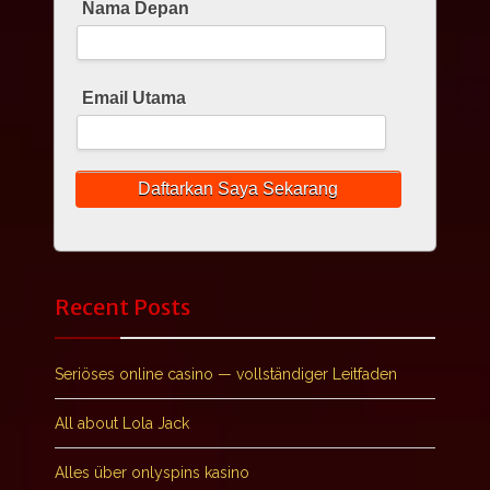
Nama Depan
Email Utama
Recent Posts
Seriöses online casino — vollständiger Leitfaden
All about Lola Jack
Alles über onlyspins kasino