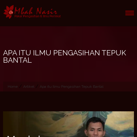
Skip
to
content
APA ITU ILMU PENGASIHAN TEPUK
BANTAL
/
/
Home
Artikel
Apa itu Ilmu Pengasihan Tepuk Bantal