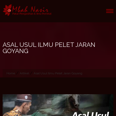
Skip
to
content
ASAL USUL ILMU PELET JARAN
GOYANG
/
/
Home
Artikel
Asal Usul Ilmu Pelet Jaran Goyang