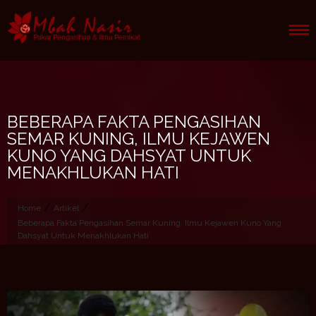
Skip
to
content
BEBERAPA FAKTA PENGASIHAN
SEMAR KUNING, ILMU KEJAWEN
KUNO YANG DAHSYAT UNTUK
MENAKHLUKAN HATI
/
/
Home
Artikel
Beberapa Fakta Pengasihan Semar Kuning, Ilmu Kejawen Kuno Yang
Dahsyat Untuk Menakhlukan Hati