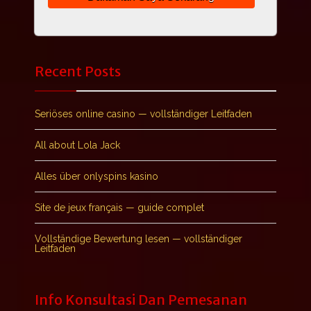
Recent Posts
Seriöses online casino — vollständiger Leitfaden
All about Lola Jack
Alles über onlyspins kasino
Site de jeux français — guide complet
Vollständige Bewertung lesen — vollständiger
Leitfaden
Info Konsultasi Dan Pemesanan