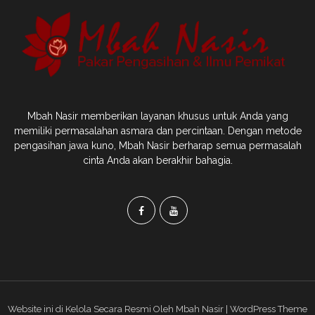
Mbah Nasir memberikan layanan khusus untuk Anda yang
memiliki permasalahan asmara dan percintaan. Dengan metode
pengasihan jawa kuno, Mbah Nasir berharap semua permasalah
cinta Anda akan berakhir bahagia.
Website ini di Kelola Secara Resmi Oleh Mbah Nasir | WordPress Theme