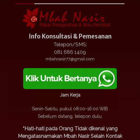
Info Konsultasi & Pemesanan
Telepon/SMS:
081 686 1409
mbahnasir77@gmail.com
Jam Kerja
Senin-Sabtu, pukul 08:00-16:00 WIB
Sebelum datang, telepon dulu.
“Hati-hati pada Orang Tidak dikenal yang
Mengatasnamakan Mbah Nasir Selain Kontak