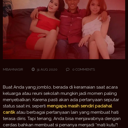
MBAHNASIR
31 AUG 2020
0 COMMENTS
Buat Anda yang jomblo, berada di keramaian saat acara
keluarga atau reuni sekolah mungkin jadi momen paling
menyebalkan. Karena pasti akan ada pertanyaan seputar
status saat ini, seperti
mengapa masih sendiri padahal
cantik
atau berbagai pertanyaan lain yang membuat hati
terasa diiris. Tapi tenang, Anda bisa menjawabnya dengan
cerdas bahkan membuat si penanya menjadi “mati kutu”!