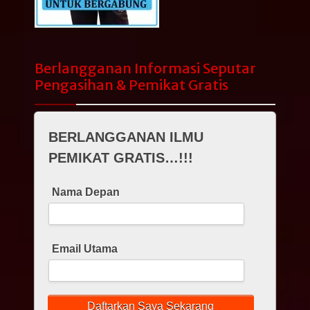
Berlangganan Informasi Seputar
Pengasihan & Pemikat Gratis
BERLANGGANAN ILMU
PEMIKAT GRATIS…!!!
Nama Depan
Email Utama