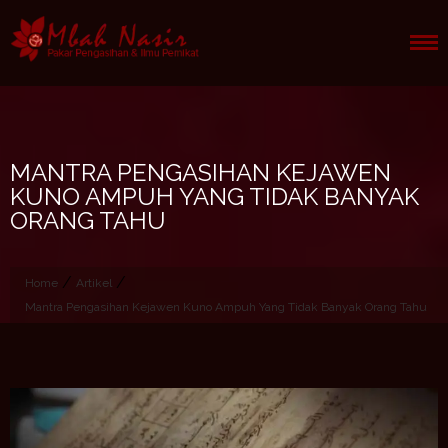
Skip
to
content
MANTRA PENGASIHAN KEJAWEN
KUNO AMPUH YANG TIDAK BANYAK
ORANG TAHU
/
/
Home
Artikel
Mantra Pengasihan Kejawen Kuno Ampuh Yang Tidak Banyak Orang Tahu