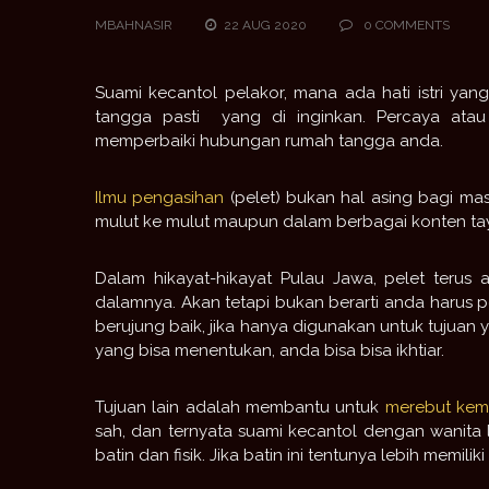
MBAHNASIR
22 AUG 2020
0 COMMENTS
Suami kecantol pelakor, mana ada hati istri ya
tangga pasti yang di inginkan. Percaya atau
memperbaiki hubungan rumah tangga anda.
Ilmu pengasihan
(pelet) bukan hal asing bagi ma
mulut ke mulut maupun dalam berbagai konten tay
Dalam hikayat-hikayat Pulau Jawa, pelet teru
dalamnya. Akan tetapi bukan berarti anda harus p
berujung baik, jika hanya digunakan untuk tujuan 
yang bisa menentukan, anda bisa bisa ikhtiar.
Tujuan lain adalah membantu untuk
merebut kemb
sah, dan ternyata suami kecantol dengan wanita l
batin dan fisik. Jika batin ini tentunya lebih memiliki