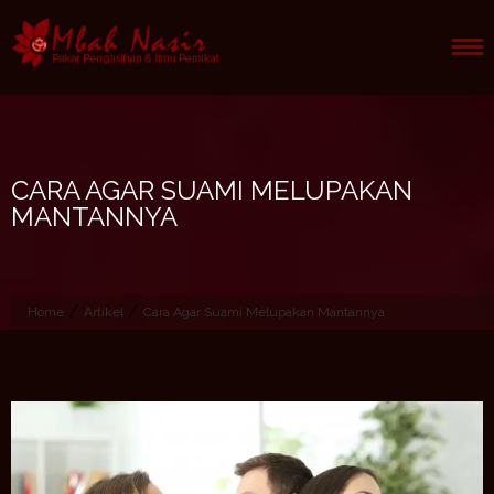
Skip
to
content
CARA AGAR SUAMI MELUPAKAN
MANTANNYA
/
/
Home
Artikel
Cara Agar Suami Melupakan Mantannya