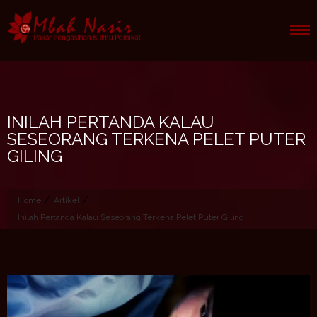
Skip
to
content
INILAH PERTANDA KALAU
SESEORANG TERKENA PELET PUTER
GILING
/
/
Home
Artikel
Inilah Pertanda Kalau Seseorang Terkena Pelet Puter Giling