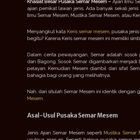
Khasiat Besar Pusaka Semar Mesem –
Ajian Ilmu S
ajian pemikat lawan jenis. Ada banyak sekali jeni
Ilmu Semar Mesem, Mustika Semar Mesem, atau Ke
Menyangkut kata
Keris semar mesem
, pusaka jeni
begitu? Karena Keris semar mesem ini memiliki sim
Dalam cerita pewayangan, Semar adalah sosok 
dan Bagong. Sosok Semar digambarkan menjadi 
pelayan. Kemudian Mesem diambil dari sifat S
bahagia bagi orang yang melihatnya.
Nah, dari situlah Semar Mesem ini identik deng
Mesem
.
Asal-Usul Pusaka Semar Mesem
Jenis Ajian Semar Mesem seperti
Mustika Semar
usulnya ajian ini. Seperti halnya pusaka semar 