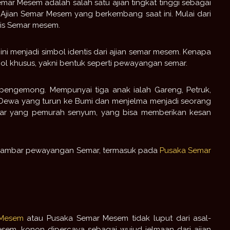
emar Mesem adalah salah satu ajian tingkat tinggi sebagai
s Ajian Semar Mesem yang berkembang saat ini. Mulai dari
ris Semar mesem.
s ini menjadi simbol identis dari ajian semar mesem. Kenapa
bol khusus, yakni bentuk seperti pewayangan semar.
pengemong. Mempunyai tiga anak ialah Gareng, Petruk,
Dewa yang turun ke Bumi dan menjelma menjadi seorang
emar yang pemurah senyum, yang bisa memberikan kesan
an gambar pewayangan Semar, termasuk pada
Pusaka Semar
 Mesem
atau Pusaka Semar Mesem tidak luput dari asal-
mesem, konon dipercaya sebagai wujud jelmaan dari ajian