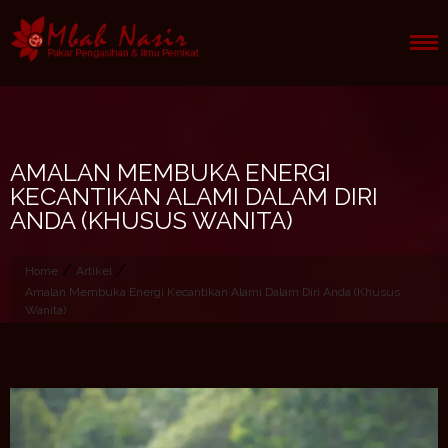
Skip
to
content
AMALAN MEMBUKA ENERGI
KECANTIKAN ALAMI DALAM DIRI
ANDA (KHUSUS WANITA)
/
/
Home
Artikel
Amalan Membuka Energi Kecantikan Alami Dalam Diri Anda (Khusus
Wanita)