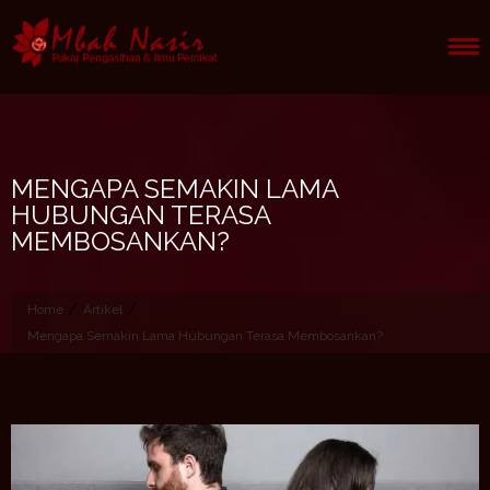
Skip
to
content
MENGAPA SEMAKIN LAMA
HUBUNGAN TERASA
MEMBOSANKAN?
/
/
Home
Artikel
Mengapa Semakin Lama Hubungan Terasa Membosankan?