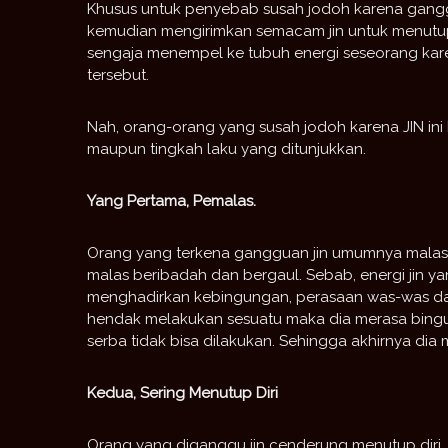
Khusus untuk penyebab susah jodoh karena ganggua
kemudian mengirimkan semacam jin untuk menutup
sengaja menempel ke tubuh energi seseorang kare
tersebut.
Nah, orang-orang yang susah jodoh karena JIN ini bias
maupun tingkah laku yang ditunjukkan.
Yang Pertama, Pemalas.
Orang yang terkena gangguan jin umumnya malas 
malas beribadah dan bergaul. Sebab, energi jin y
menghadirkan kebingungan, perasaan was-was dan 
hendak melakukan sesuatu maka dia merasa bingun
serba tidak bisa dilakukan. Sehingga akhirnya di
Kedua, Sering Menutup Diri
Orang yang diganggu jin cenderung menutup diri. H