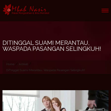
Skip
to
content
DITINGGAL SUAMI MERANTAU,
WASPADA PASANGAN SELINGKUH!
/
/
Home
Artikel
DiTinggal Suami Merantau, Waspada Pasangan Selingkuh!